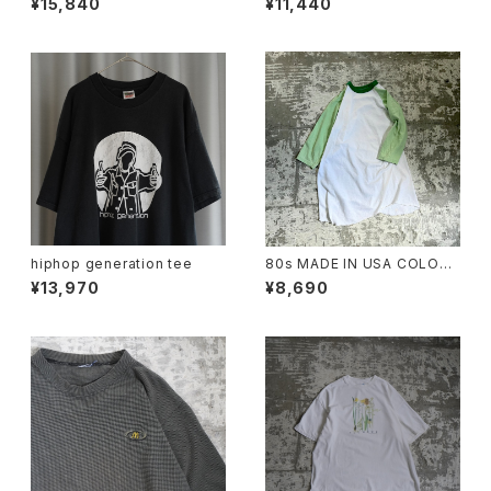
¥15,840
¥11,440
hiphop generation tee
80s MADE IN USA COLOR
SCHEME RAGLAN TEE
¥13,970
¥8,690