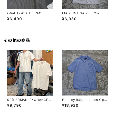
OVAL LOGO TEE "M"
MADE IN USA YELLOW FLO
WER TEE
¥6,490
¥6,930
その他の商品
90’s ARMANI EXCHANGE Pl
Polo by Ralph Lauren Ope
ain T-shirt
n Collar Shirt "CALDWELL"
¥9,790
¥18,920