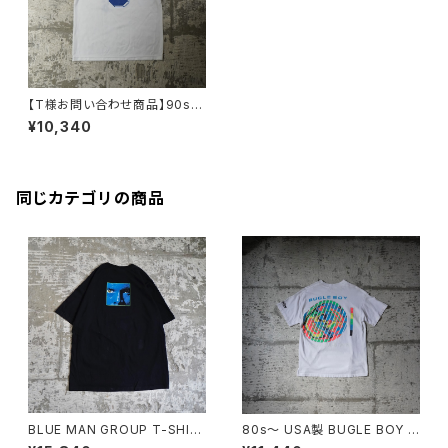
【T様お問い合わせ商品】90s
MADE IN USA UMBRO GAM
¥10,340
E SHIRT
同じカテゴリの商品
BLUE MAN GROUP T-SHIR
80s〜 USA製 BUGLE BOY S
T
WIM Puff Print Tee