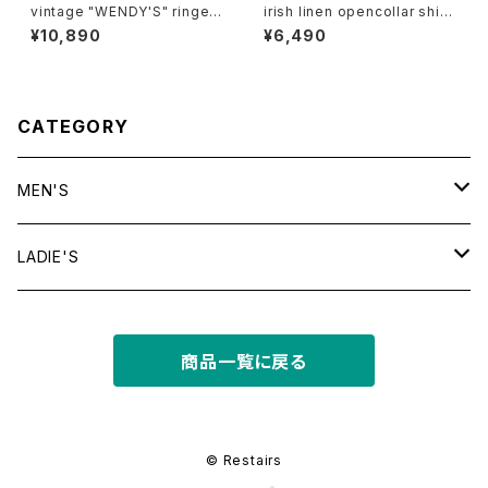
vintage "WENDY'S" ringer t
irish linen opencollar shirt
ee
"mint"
¥10,890
¥6,490
CATEGORY
MEN'S
tops
LADIE'S
T shirt
bottoms
tops
商品一覧に戻る
shirt
shorts
outer
bottoms
sweat
other
outer
© Restairs