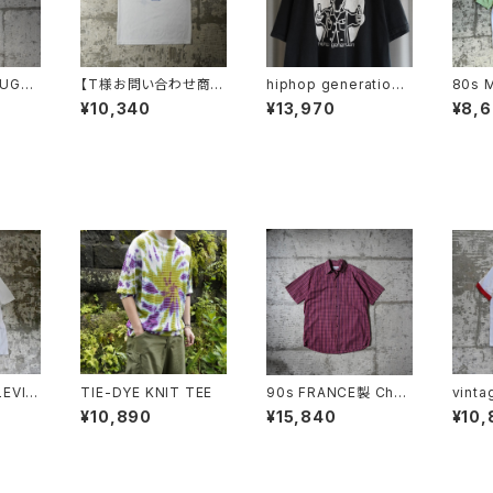
UGLE
【T様お問い合わせ商
hiphop generation t
80s 
 Prin
品】90s MADE IN US
ee
OLOR
¥10,340
¥13,970
¥8,
A UMBRO GAME SHI
L
RT
EVI‘S
TIE-DYE KNIT TEE
90s FRANCE製 Chris
vinta
tian Dior Checkered
ringe
¥10,890
¥15,840
¥10,
S/S Shirt