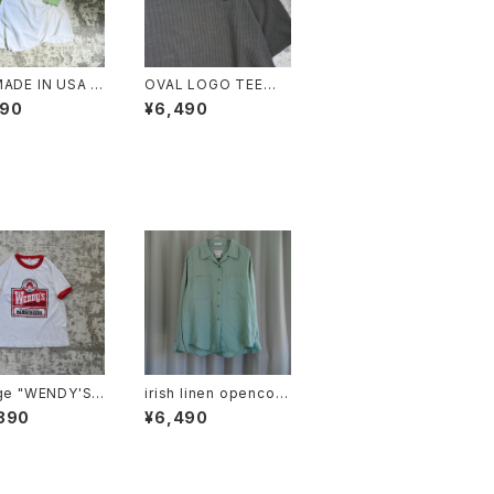
MADE IN USA C
OVAL LOGO TEE
 SCHEME RAG
"M"
690
¥6,490
AN TEE
ge "WENDY'S"
irish linen opencoll
r tee
ar shirt "mint"
890
¥6,490