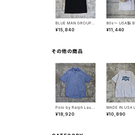
BLUE MAN GROUP
80s〜 USA製 B
T-SHIRT
BOY SWIM Puff
¥15,840
¥11,440
t Tee
その他の商品
Polo by Ralph Laure
MADE IN USA L
n Open Collar Shirt
JEANS TEE
¥18,920
¥10,890
"CALDWELL"