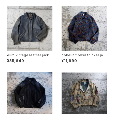
euro vintage leather jacke
gobelin flower trucker jac
t
ket
¥35,640
¥11,990