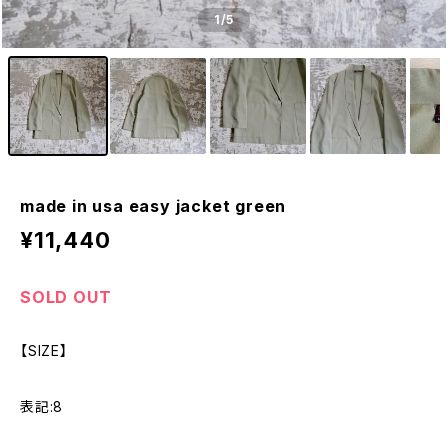
1
/5
made in usa easy jacket green
¥11,440
SOLD OUT
【SIZE】
表記:8