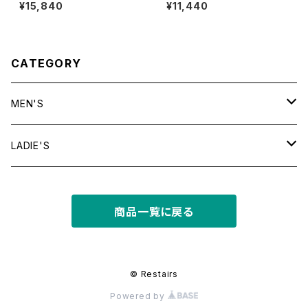
T
WIM Puff Print Tee
¥15,840
¥11,440
CATEGORY
MEN'S
tops
LADIE'S
T shirt
bottoms
tops
商品一覧に戻る
shirt
shorts
outer
bottoms
sweat
other
outer
© Restairs
Powered by
knit