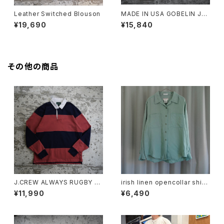
Leather Switched Blouson
MADE IN USA GOBELIN JA
CKET
¥19,690
¥15,840
その他の商品
J.CREW ALWAYS RUGBY S
irish linen opencollar shirt
HIRT "PINK"
"mint"
¥11,990
¥6,490