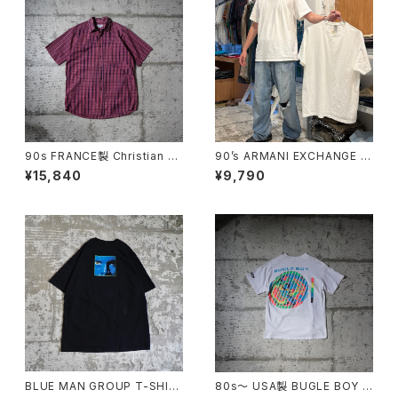
90s FRANCE製 Christian Di
90’s ARMANI EXCHANGE Pl
or Checkered S/S Shirt
ain T-shirt
¥15,840
¥9,790
BLUE MAN GROUP T-SHIR
80s〜 USA製 BUGLE BOY S