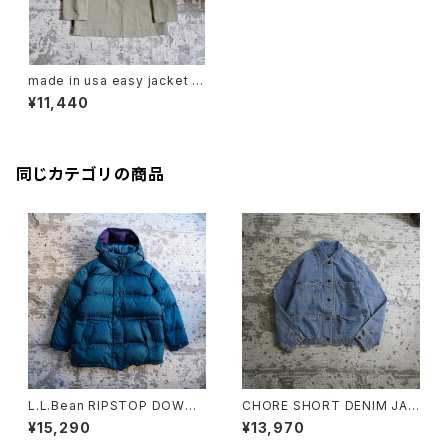
made in usa easy jacket gr
een
¥11,440
同じカテゴリの商品
L.L.Bean RIPSTOP DOWN
CHORE SHORT DENIM JAC
JACKET
KET
¥15,290
¥13,970