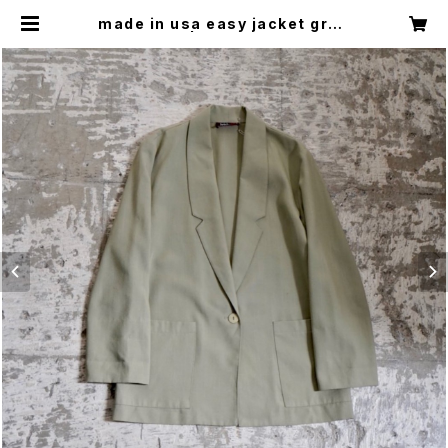
made in usa easy jacket gree
n | Restairs