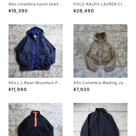
90s columbia nylon shell j
POLO RALPH LAUREN C/N
acket
SHORT JACKET
¥16,390
¥28,490
90s L.L.Bean Mountain Par
90s Columbia Wading Jac
ka
ket
¥11,990
¥7,920