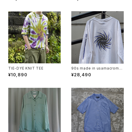
TIE-DYE KNIT TEE
90s made in usamacrome
dia l/s tee
¥10,890
¥28,490