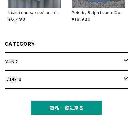
irish linen opencollar shirt
Polo by Ralph Lauren Ope
"mint"
n Collar Shirt "CALDWELL"
¥6,490
¥18,920
CATEGORY
MEN'S
tops
LADIE'S
T shirt
bottoms
tops
商品一覧に戻る
shirt
shorts
outer
bottoms
sweat