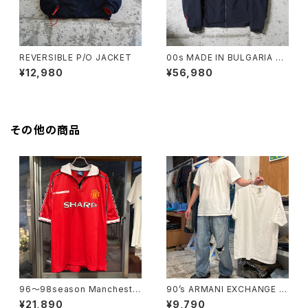
REVERSIBLE P/O JACKET
00s MADE IN BULGARIA PR
ADA GORE-TEX JACKET
¥12,980
¥56,980
その他の商品
96〜98season Mancheste
90’s ARMANI EXCHANGE Pl
r United Retro home shirt
ain T-shirt
¥21,890
¥9,790