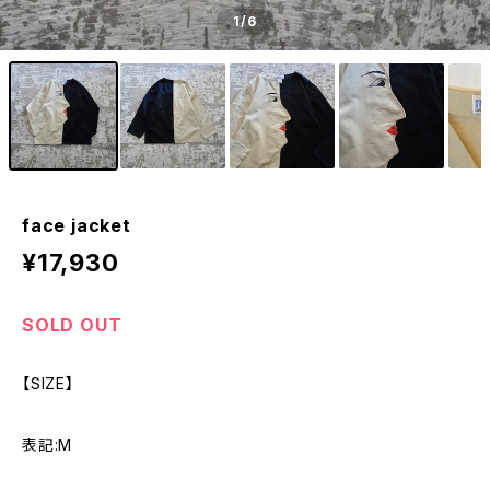
1
/6
face jacket
¥17,930
SOLD OUT
【SIZE】
表記:M