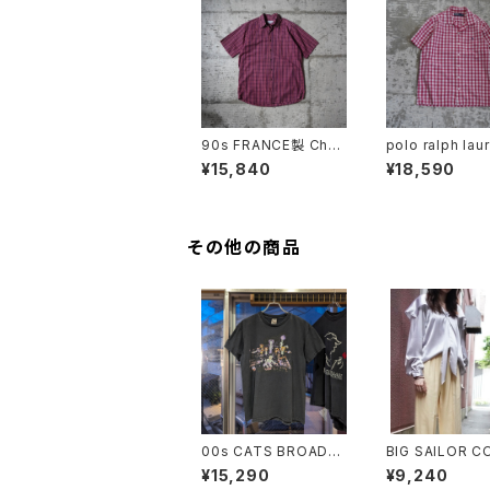
90s FRANCE製 Chris
polo ralph lau
tian Dior Checkered
pen collar gi
¥15,840
¥18,590
S/S Shirt
check shirt
その他の商品
00s CATS BROADW
BIG SAILOR C
AY MUSICAL TEE
BLOUSE
¥15,290
¥9,240