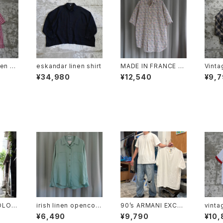
ren o
eskandar linen shirt
MADE IN FRANCE N
Vinta
ngham
AF NAF FLORAL PRI
ver C
¥34,980
¥12,540
¥9,
NT SHIRT
OLOR
irish linen opencoll
90’s ARMANI EXCHA
vinta
ar shirt "mint"
NGE Plain T-shirt
ringe
¥6,490
¥9,790
¥10,