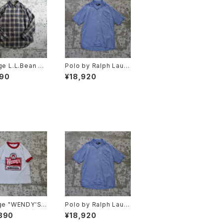
ge L.L.Bean O
Polo by Ralph Laure
heck Shirts
n Open Collar Shirt
790
¥18,920
"CALDWELL"
ge "WENDY'S"
Polo by Ralph Laure
r tee
n Open Collar Shirt
890
¥18,920
"CALDWELL"