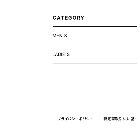
CATEGORY
MEN'S
tops
LADIE'S
T shirt
bottoms
tops
shirt
shorts
outer
bottoms
sweat
other
outer
プライバシーポリシー
特定商取引法に基
knit
フライトジャケット
dress