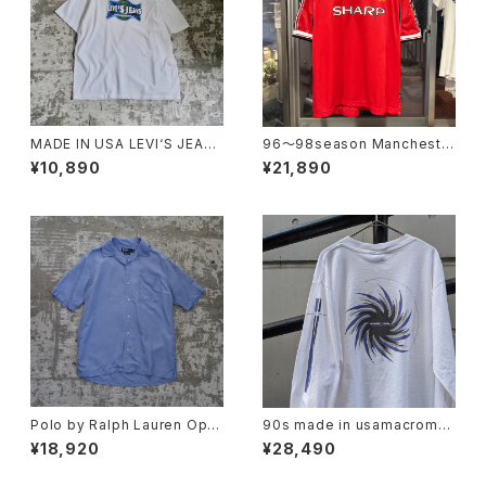
MADE IN USA LEVI‘S JEAN
96〜98season Mancheste
S TEE
r United Retro home shirt
¥10,890
¥21,890
Polo by Ralph Lauren Ope
90s made in usamacrome
n Collar Shirt "CALDWELL"
dia l/s tee
¥18,920
¥28,490