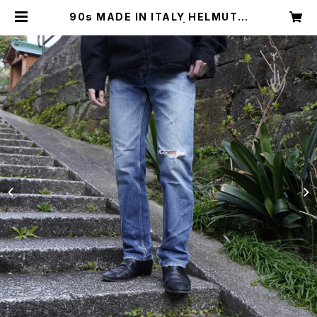
90s MADE IN ITALY HELMUT L
ANG JEANS BLUE | Restairs