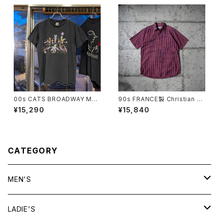
00s CATS BROADWAY MU
90s FRANCE製 Christian Di
SICAL TEE
or Checkered S/S Shirt
¥15,290
¥15,840
CATEGORY
MEN'S
tops
LADIE'S