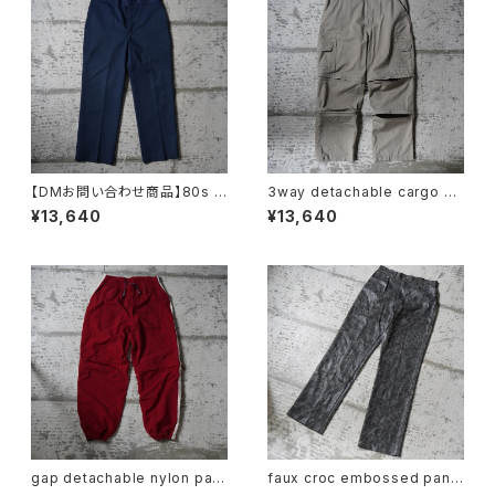
【DMお問い合わせ商品】80s m
3way detachable cargo pa
ade in usa dickies work pa
nts usa
¥13,640
¥13,640
nts
gap detachable nylon pant
faux croc embossed pant
s
s