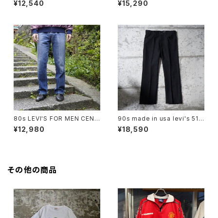
¥12,540
¥15,290
80s LEVI'S FOR MEN CENT
90s made in usa levi's 517
ER CREASE DENIM JEANS
polyester pants
¥12,980
¥18,590
その他の商品