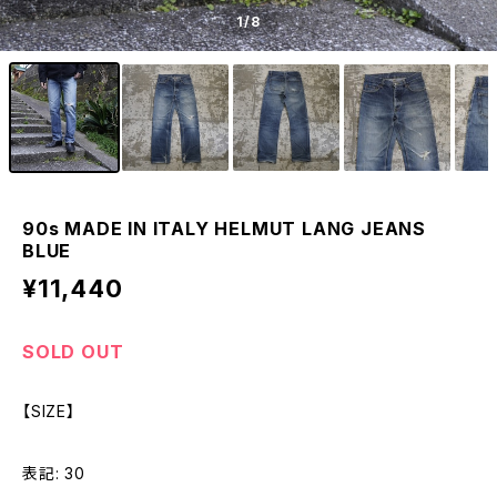
1
/8
90s MADE IN ITALY HELMUT LANG JEANS
BLUE
¥11,440
SOLD OUT
【SIZE】
表記: 30