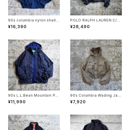
90s columbia nylon shell j
POLO RALPH LAUREN C/N
acket
SHORT JACKET
¥16,390
¥28,490
90s L.L.Bean Mountain Par
90s Columbia Wading Jac
ka
ket
¥11,990
¥7,920