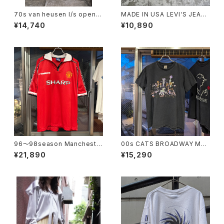
70s van heusen l/s open c
MADE IN USA LEVI‘S JEAN
ollar shirt
S TEE
¥14,740
¥10,890
96〜98season Mancheste
00s CATS BROADWAY MU
r United Retro home shirt
SICAL TEE
¥21,890
¥15,290