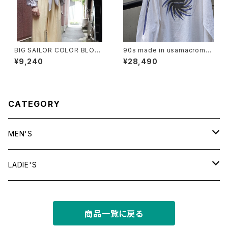
BIG SAILOR COLOR BLOUS
90s made in usamacrome
E
dia l/s tee
¥9,240
¥28,490
CATEGORY
MEN'S
tops
LADIE'S
T shirt
bottoms
tops
商品一覧に戻る
shirt
shorts
outer
bottoms