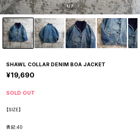
1
/7
SHAWL COLLAR DENIM BOA JACKET
¥19,690
SOLD OUT
【SIZE】
表記:40