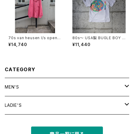
70s van heusen l/s open c
80s〜 USA製 BUGLE BOY S
ollar shirt
WIM Puff Print Tee
¥14,740
¥11,440
CATEGORY
MEN'S
tops
LADIE'S
T shirt
bottoms
tops