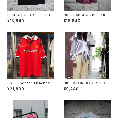
BLUE MAN GROUP T-SHIR
90s FRANCE製 Christian Di
T
or Checkered S/S Shirt
¥15,840
¥15,840
96〜98season Mancheste
BIG SAILOR COLOR BLOUS
r United Retro home shirt
E
¥21,890
¥9,240