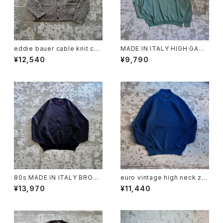
eddie bauer cable knit car
MADE IN ITALY HIGH GAUG
digan
E KNIT POLO GREEN
¥12,540
¥9,790
80s MADE IN ITALY BROO
euro vintage high neck zip
KS BROTHERS MERINO W
knit
¥13,970
¥11,440
OOL KNIT SWEATER