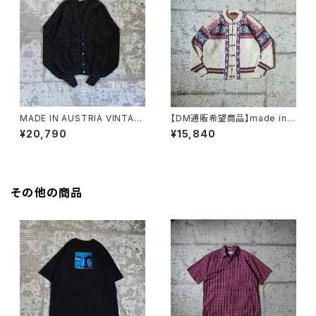
MADE IN AUSTRIA VINTAG
【DM通販希望商品】made in n
E FANNI LEMMERMAYER AL
orway tyrolean sweater
¥20,790
¥15,840
PACA KNIT CARDIGAN
その他の商品