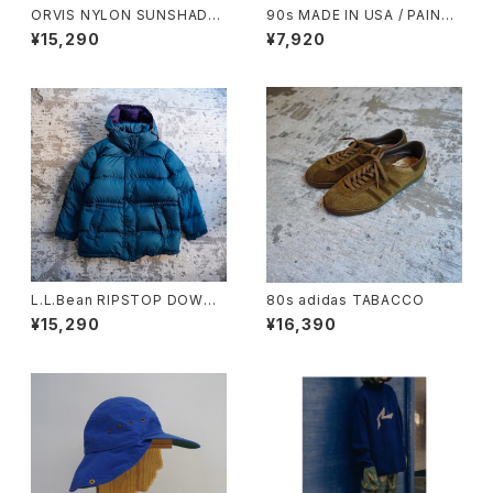
ORVIS NYLON SUNSHADE
90s MADE IN USA / PAINTE
CAP
D SWEAT
¥15,290
¥7,920
L.L.Bean RIPSTOP DOWN
80s adidas TABACCO
JACKET
¥15,290
¥16,390