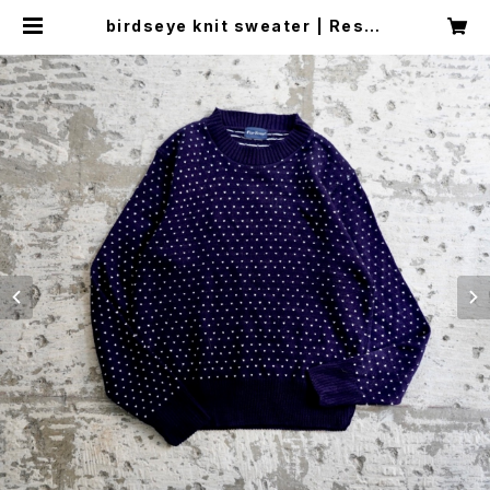
birdseye knit sweater | Resta
irs