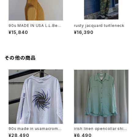
90s MADE IN USA L.L.Bean
rusty jacquard turtleneck
Longbill Sunshade Cap
¥15,840
¥16,390
その他の商品
90s made in usamacrome
irish linen opencollar shirt
dia l/s tee
"mint"
¥28,490
¥6,490