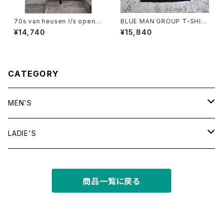
70s van heusen l/s open c
BLUE MAN GROUP T-SHIR
ollar shirt
T
¥14,740
¥15,840
CATEGORY
MEN'S
tops
LADIE'S
T shirt
bottoms
tops
商品一覧に戻る
shirt
shorts
outer
bottoms
sweat