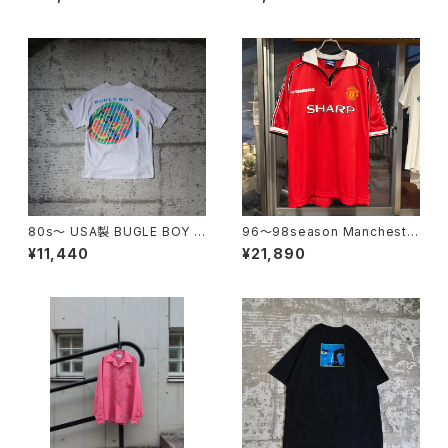
80s〜 USA製 BUGLE BOY S
96〜98season Mancheste
WIM Puff Print Tee
r United Retro home shirt
¥11,440
¥21,890