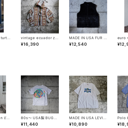
turtl
vintage ecuador zip
MADE IN USA FUR V
euro 
knitwear
EST
¥16,390
¥12,540
¥12,
n l/s
80s〜 USA製 BUGLE
MADE IN USA LEVI‘S
Polo 
rt
BOY SWIM Puff Prin
JEANS TEE
n Ope
¥11,440
¥10,890
¥18,
t Tee
"CAL