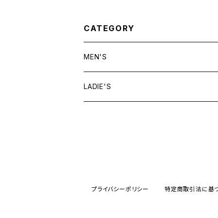
CATEGORY
MEN'S
tops
LADIE'S
T shirt
bottoms
tops
shirt
shorts
outer
bottoms
sweat
other
outer
プライバシーポリシー
特定商取引法に基
knit
フライトジャケット
dress