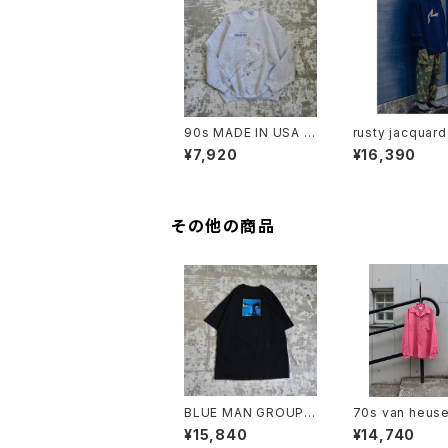
90s MADE IN USA /
rusty jacquard 
PAINTED SWEAT
eneck
¥7,920
¥16,390
その他の商品
BLUE MAN GROUP
70s van heuse
T-SHIRT
open collar shi
¥15,840
¥14,740