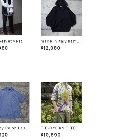
velvet vest
made in italy half zi
p knit hoodie
980
¥12,980
by Ralph Laure
TIE-DYE KNIT TEE
n Collar Shirt
920
¥10,890
DWELL"