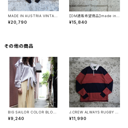
MADE IN AUSTRIA VINTAG
【DM通販希望商品】made in n
E FANNI LEMMERMAYER AL
orway tyrolean sweater
¥20,790
¥15,840
PACA KNIT CARDIGAN
その他の商品
BIG SAILOR COLOR BLOUS
J.CREW ALWAYS RUGBY S
E
HIRT "PINK"
¥9,240
¥11,990