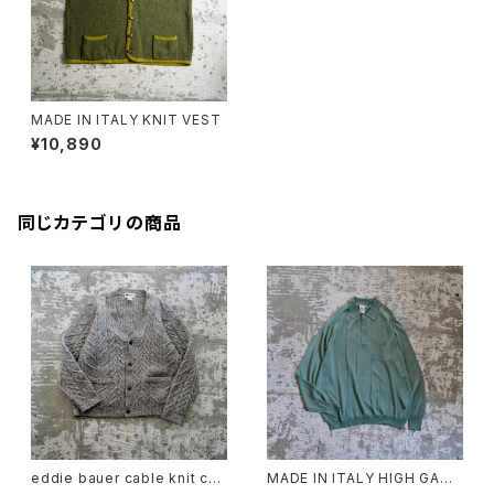
MADE IN ITALY KNIT VEST
¥10,890
同じカテゴリの商品
eddie bauer cable knit car
MADE IN ITALY HIGH GAUG