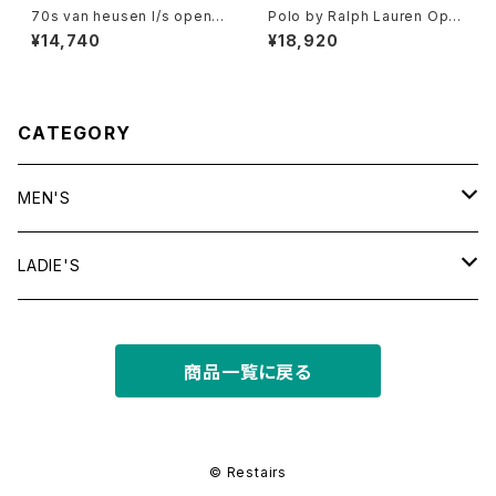
70s van heusen l/s open c
Polo by Ralph Lauren Ope
ollar shirt
n Collar Shirt "CALDWELL"
¥14,740
¥18,920
CATEGORY
MEN'S
tops
LADIE'S
T shirt
bottoms
tops
商品一覧に戻る
shirt
shorts
outer
bottoms
sweat
other
outer
© Restairs