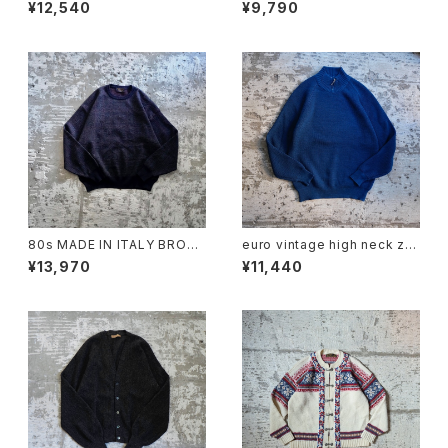
digan
E KNIT POLO GREEN
¥12,540
¥9,790
80s MADE IN ITALY BROO
euro vintage high neck zip
KS BROTHERS MERINO W
knit
¥13,970
¥11,440
OOL KNIT SWEATER