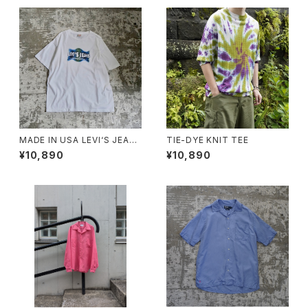
MADE IN USA LEVI‘S JEAN
TIE-DYE KNIT TEE
S TEE
¥10,890
¥10,890