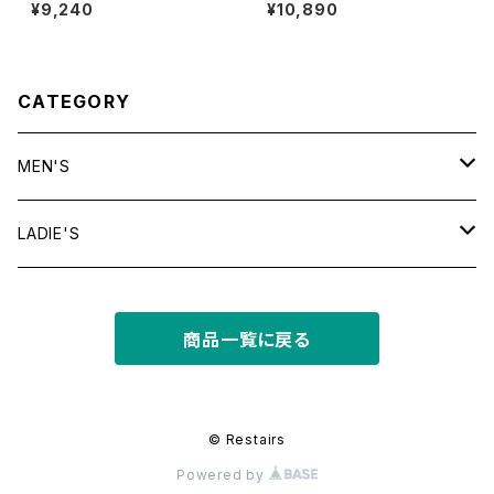
E
S TEE
¥9,240
¥10,890
CATEGORY
MEN'S
tops
LADIE'S
T shirt
bottoms
tops
商品一覧に戻る
shirt
shorts
outer
bottoms
sweat
other
outer
© Restairs
Powered by
knit