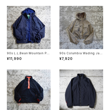
90s L.L.Bean Mountain Par
90s Columbia Wading Jac
ka
ket
¥11,990
¥7,920