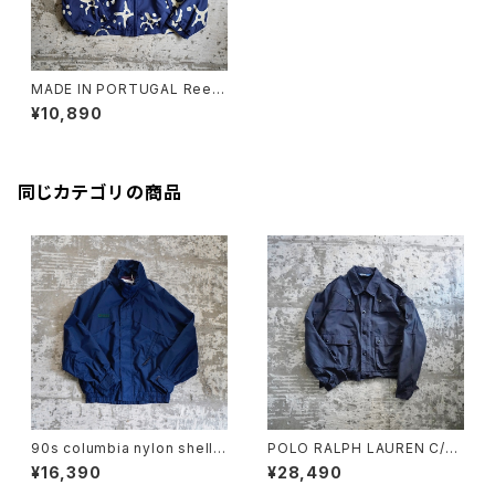
MADE IN PORTUGAL Reeb
ok NYLON JACKET
¥10,890
同じカテゴリの商品
90s columbia nylon shell j
POLO RALPH LAUREN C/N
acket
SHORT JACKET
¥16,390
¥28,490