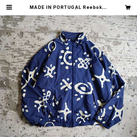
MADE IN PORTUGAL Reebok N
YLON JACKET | Restairs