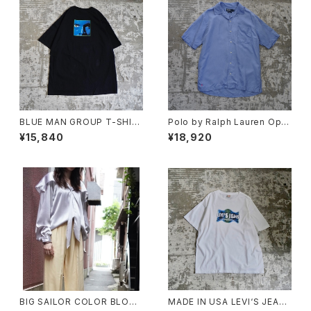
BLUE MAN GROUP T-SHIR
Polo by Ralph Lauren Ope
T
n Collar Shirt "CALDWELL"
¥15,840
¥18,920
BIG SAILOR COLOR BLOUS
MADE IN USA LEVI‘S JEAN