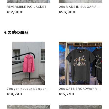
REVERSIBLE P/O JACKET
00s MADE IN BULGARIA PR
ADA GORE-TEX JACKET
¥12,980
¥56,980
その他の商品
70s van heusen l/s open c
00s CATS BROADWAY MU
ollar shirt
SICAL TEE
¥14,740
¥15,290