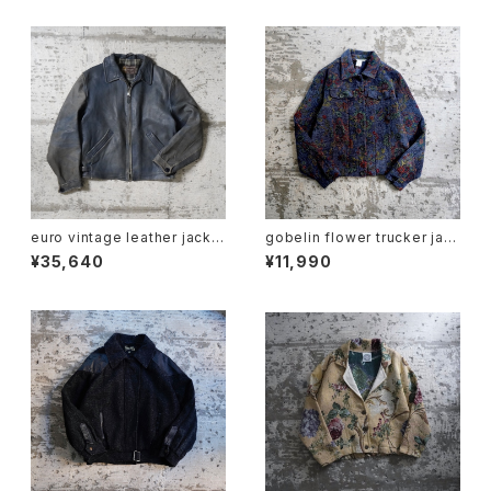
euro vintage leather jacke
gobelin flower trucker jac
t
ket
¥35,640
¥11,990