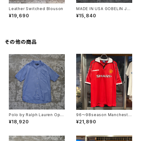
Leather Switched Blouson
MADE IN USA GOBELIN JA
CKET
¥19,690
¥15,840
その他の商品
Polo by Ralph Lauren Ope
96〜98season Mancheste
n Collar Shirt "CALDWELL"
r United Retro home shirt
¥18,920
¥21,890