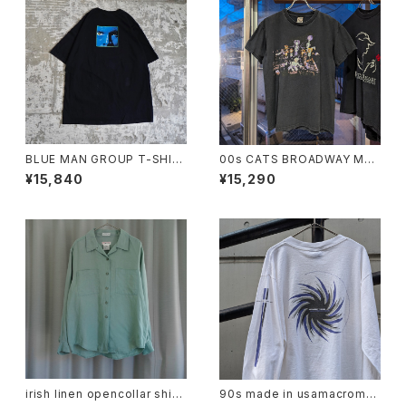
BLUE MAN GROUP T-SHIR
00s CATS BROADWAY MU
T
SICAL TEE
¥15,840
¥15,290
irish linen opencollar shirt
90s made in usamacrome