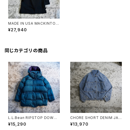
MADE IN USA MACKINTOS
H DUFFLE COAT
¥27,940
同じカテゴリの商品
L.L.Bean RIPSTOP DOWN
CHORE SHORT DENIM JAC
JACKET
KET
¥15,290
¥13,970