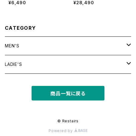
"mint"
dia l/s tee
¥6,490
¥28,490
CATEGORY
MEN'S
tops
LADIE'S
T shirt
bottoms
tops
商品一覧に戻る
shirt
shorts
outer
bottoms
sweat
other
outer
© Restairs
Powered by
knit