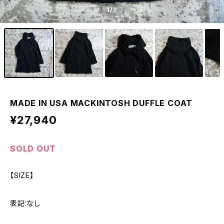
1
/7
MADE IN USA MACKINTOSH DUFFLE COAT
¥27,940
SOLD OUT
【SIZE】
表記:なし