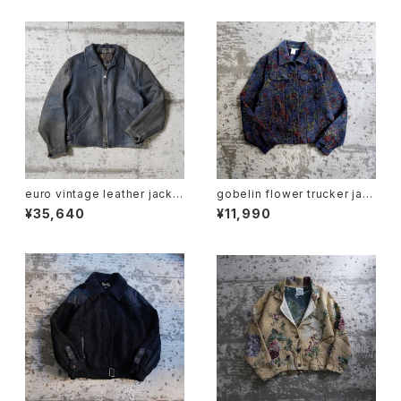
euro vintage leather jacke
gobelin flower trucker jac
t
ket
¥35,640
¥11,990