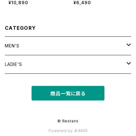
ee
"mint"
¥10,890
¥6,490
CATEGORY
MEN'S
tops
LADIE'S
T shirt
bottoms
tops
商品一覧に戻る
shirt
shorts
outer
bottoms
sweat
other
outer
© Restairs
Powered by
knit