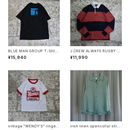
BLUE MAN GROUP T-SHIR
J.CREW ALWAYS RUGBY S
T
HIRT "PINK"
¥15,840
¥11,990
vintage "WENDY'S" ringer t
irish linen opencollar shirt