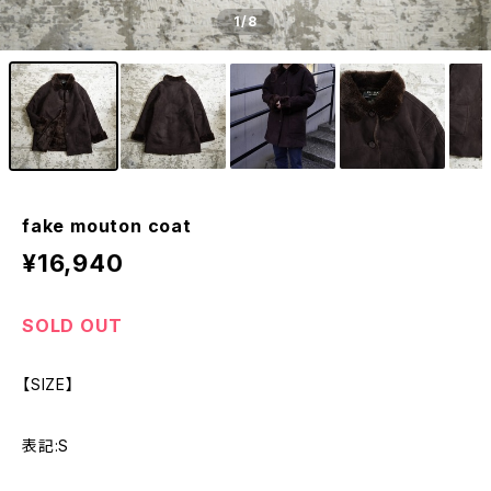
1
/8
fake mouton coat
¥16,940
SOLD OUT
【SIZE】
表記:S