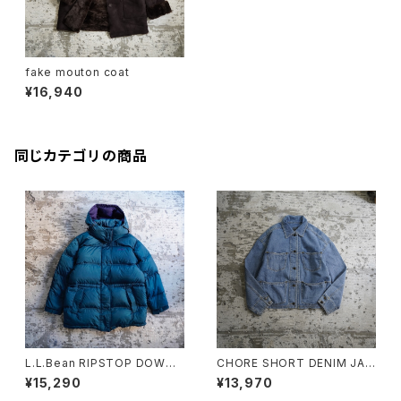
fake mouton coat
¥16,940
同じカテゴリの商品
L.L.Bean RIPSTOP DOWN
CHORE SHORT DENIM JAC
JACKET
KET
¥15,290
¥13,970