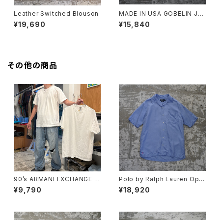
Leather Switched Blouson
MADE IN USA GOBELIN JA
CKET
¥19,690
¥15,840
その他の商品
90’s ARMANI EXCHANGE Pl
Polo by Ralph Lauren Ope
ain T-shirt
n Collar Shirt "CALDWELL"
¥9,790
¥18,920