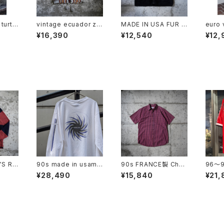
turtl
vintage ecuador zip
MADE IN USA FUR V
euro 
knitwear
EST
¥16,390
¥12,540
¥12,
YS RU
90s made in usama
90s FRANCE製 Chris
96〜9
INK"
cromedia l/s tee
tian Dior Checkered
chest
¥28,490
¥15,840
¥21,
S/S Shirt
o hom