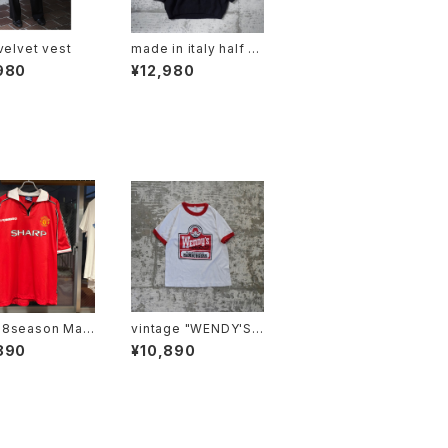
velvet vest
made in italy half zi
p knit hoodie
980
¥12,980
8season Man
vintage "WENDY'S"
er United Retr
ringer tee
890
¥10,890
e shirt