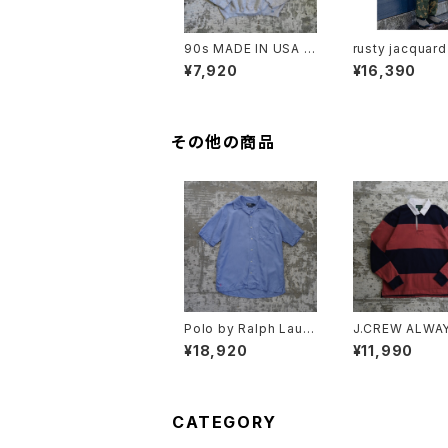
90s MADE IN USA /
rusty jacquard 
PAINTED SWEAT
eneck
¥7,920
¥16,390
その他の商品
Polo by Ralph Laure
J.CREW ALWA
n Open Collar Shirt
GBY SHIRT "P
¥18,920
¥11,990
"CALDWELL"
CATEGORY