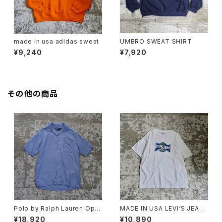
made in usa adidas sweat
UMBRO SWEAT SHIRT
¥9,240
¥7,920
その他の商品
Polo by Ralph Lauren Ope
MADE IN USA LEVI‘S JEAN
n Collar Shirt "CALDWELL"
S TEE
¥18,920
¥10,890