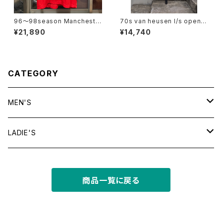
96〜98season Mancheste
70s van heusen l/s open c
r United Retro home shirt
ollar shirt
¥21,890
¥14,740
CATEGORY
MEN'S
tops
LADIE'S
T shirt
bottoms
tops
商品一覧に戻る
shirt
shorts
outer
bottoms
sweat