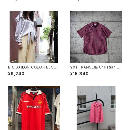
BIG SAILOR COLOR BLOUS
90s FRANCE製 Christian Di
E
or Checkered S/S Shirt
¥9,240
¥15,840