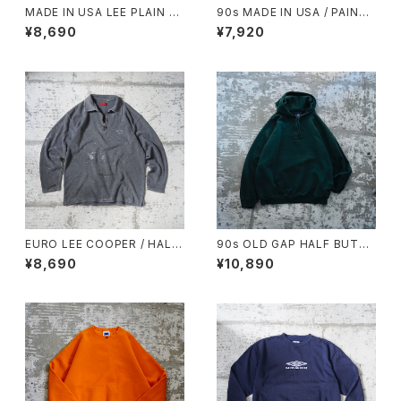
MADE IN USA LEE PLAIN S
90s MADE IN USA / PAINTE
WEAT HOODIE
D SWEAT
¥8,690
¥7,920
EURO LEE COOPER / HALF
90s OLD GAP HALF BUTT
ZIP TOP
ON SWEAT HOODIE
¥8,690
¥10,890