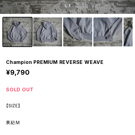
1
/7
Champion PREMIUM REVERSE WEAVE
¥9,790
SOLD OUT
【SIZE】
表記:M