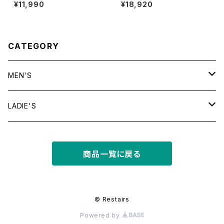
HIRT "PINK"
n Collar Shirt "CALDWELL"
¥11,990
¥18,920
CATEGORY
MEN'S
tops
LADIE'S
T shirt
bottoms
tops
商品一覧に戻る
shirt
shorts
outer
bottoms
sweat
other
outer
© Restairs
Powered by
knit