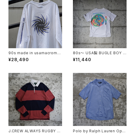
90s made in usamacrome
80s〜 USA製 BUGLE BOY S
dia l/s tee
WIM Puff Print Tee
¥28,490
¥11,440
J.CREW ALWAYS RUGBY S
Polo by Ralph Lauren Ope