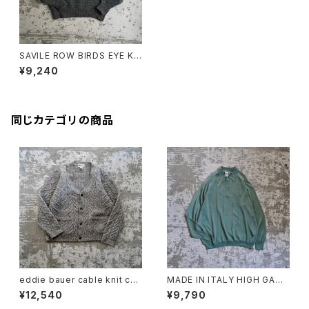
SAVILE ROW BIRDS EYE KN
IT
¥9,240
同じカテゴリの商品
eddie bauer cable knit car
MADE IN ITALY HIGH GAUG
digan
E KNIT POLO GREEN
¥12,540
¥9,790