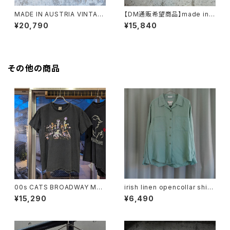
MADE IN AUSTRIA VINTAG
【DM通販希望商品】made in n
E FANNI LEMMERMAYER AL
orway tyrolean sweater
¥20,790
¥15,840
PACA KNIT CARDIGAN
その他の商品
00s CATS BROADWAY MU
irish linen opencollar shirt
SICAL TEE
"mint"
¥15,290
¥6,490