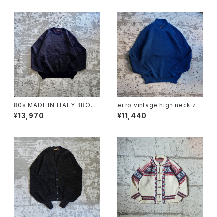
80s MADE IN ITALY BROO
euro vintage high neck zip
KS BROTHERS MERINO W
knit
¥13,970
¥11,440
OOL KNIT SWEATER