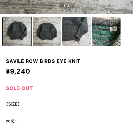
1
/4
SAVILE ROW BIRDS EYE KNIT
¥9,240
SOLD OUT
【SIZE】
表記:L