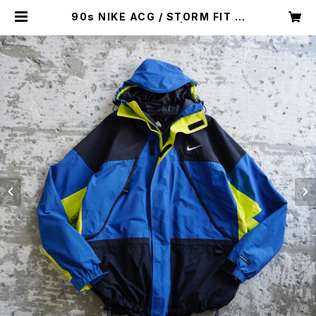
90s NIKE ACG / STORM FIT M
OUNTAIN PARKA | Restairs