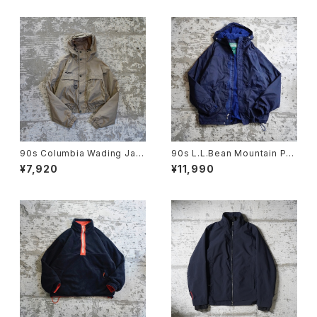
90s Columbia Wading Jac
90s L.L.Bean Mountain Par
ket
ka
¥7,920
¥11,990