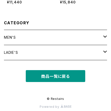
WIM Puff Print Tee
or Checkered S/S Shirt
¥11,440
¥15,840
CATEGORY
MEN'S
tops
LADIE'S
T shirt
bottoms
tops
商品一覧に戻る
shirt
shorts
outer
bottoms
sweat
other
outer
© Restairs
Powered by
knit