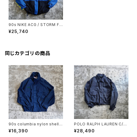
90s NIKE ACG / STORM FI
T MOUNTAIN PARKA
¥25,740
同じカテゴリの商品
90s columbia nylon shell j
POLO RALPH LAUREN C/N
acket
SHORT JACKET
¥16,390
¥28,490