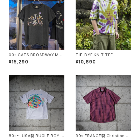
00s CATS BROADWAY MU
TIE-DYE KNIT TEE
SICAL TEE
¥15,290
¥10,890
80s〜 USA製 BUGLE BOY S
90s FRANCE製 Christian Di