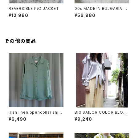
REVERSIBLE P/O JACKET
00s MADE IN BULGARIA PR
ADA GORE-TEX JACKET
¥12,980
¥56,980
その他の商品
irish linen opencollar shirt
BIG SAILOR COLOR BLOUS
"mint"
E
¥6,490
¥9,240