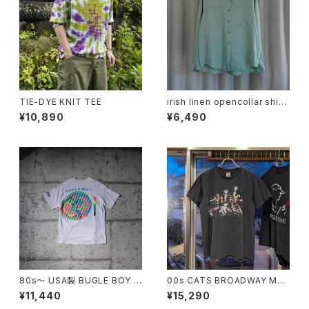
TIE-DYE KNIT TEE
irish linen opencollar shirt
"mint"
¥10,890
¥6,490
80s〜 USA製 BUGLE BOY S
00s CATS BROADWAY MU
WIM Puff Print Tee
SICAL TEE
¥11,440
¥15,290