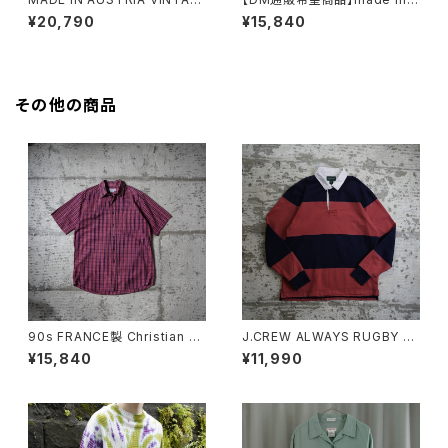
E FANNI LEMMERMAYER AL
orway tyrolean sweater
¥20,790
¥15,840
PACA KNIT CARDIGAN
その他の商品
90s FRANCE製 Christian Di
J.CREW ALWAYS RUGBY S
or Checkered S/S Shirt
HIRT "PINK"
¥15,840
¥11,990