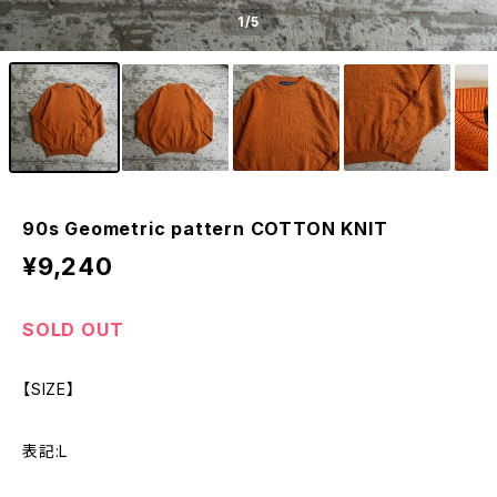
1
/5
90s Geometric pattern COTTON KNIT
¥9,240
SOLD OUT
【SIZE】
表記:L