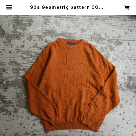
90s Geometric pattern COTT
ON KNIT | Restairs