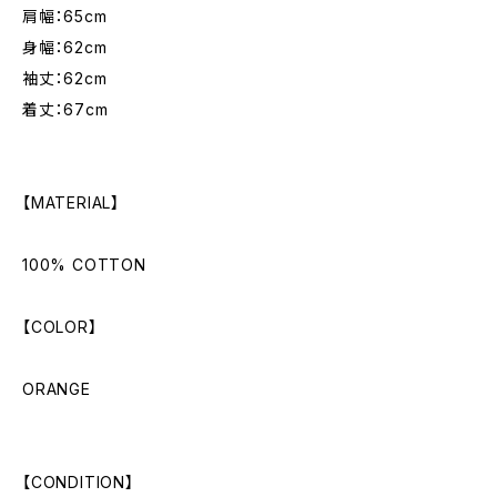
肩幅：65cm
身幅：62cm
袖丈：62cm
着丈：67cm
【MATERIAL】
100% COTTON
【COLOR】
ORANGE
【CONDITION】