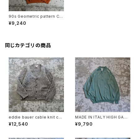
90s Geometric pattern CO
TTON KNIT
¥9,240
同じカテゴリの商品
eddie bauer cable knit car
MADE IN ITALY HIGH GAUG
digan
E KNIT POLO GREEN
¥12,540
¥9,790