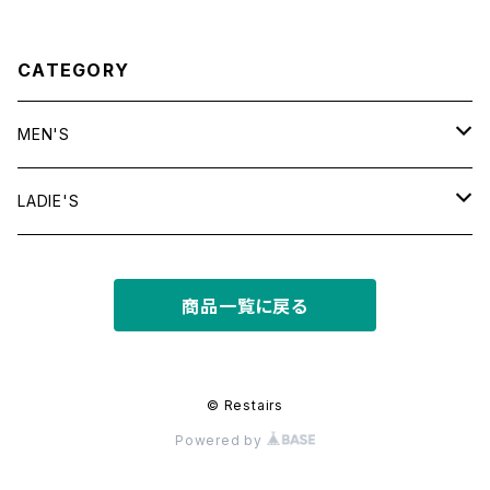
CATEGORY
MEN'S
tops
LADIE'S
T shirt
bottoms
tops
商品一覧に戻る
shirt
shorts
outer
bottoms
sweat
other
outer
© Restairs
Powered by
knit
フライトジャケット
dress