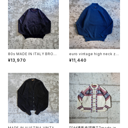
80s MADE IN ITALY BROO
euro vintage high neck zip
KS BROTHERS MERINO W
knit
¥13,970
¥11,440
OOL KNIT SWEATER
MADE IN AUSTRIA VINTAG
【DM通販希望商品】made in n