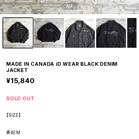
1
/7
MADE IN CANADA iD WEAR BLACK DENIM
JACKET
¥15,840
SOLD OUT
【SIZE】
表記:M