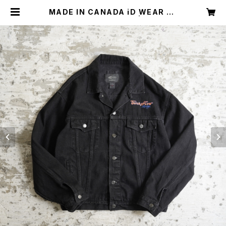
MADE IN CANADA iD WEAR BL
ACK DENIM JACKET | Restair
s