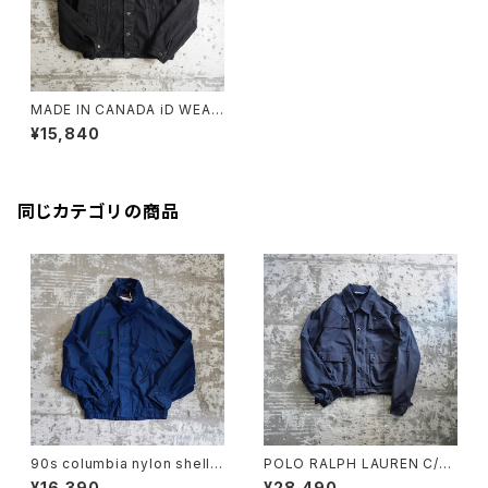
MADE IN CANADA iD WEAR
BLACK DENIM JACKET
¥15,840
同じカテゴリの商品
90s columbia nylon shell j
POLO RALPH LAUREN C/N
acket
SHORT JACKET
¥16,390
¥28,490