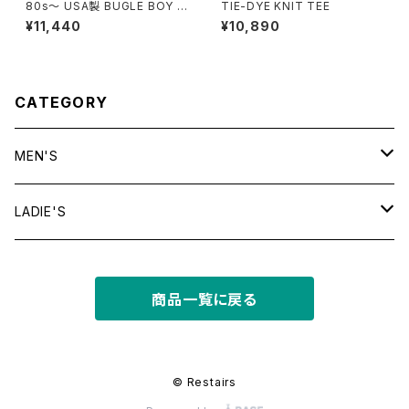
80s〜 USA製 BUGLE BOY S
TIE-DYE KNIT TEE
WIM Puff Print Tee
¥11,440
¥10,890
CATEGORY
MEN'S
tops
LADIE'S
T shirt
bottoms
tops
商品一覧に戻る
shirt
shorts
outer
bottoms
sweat
other
outer
© Restairs