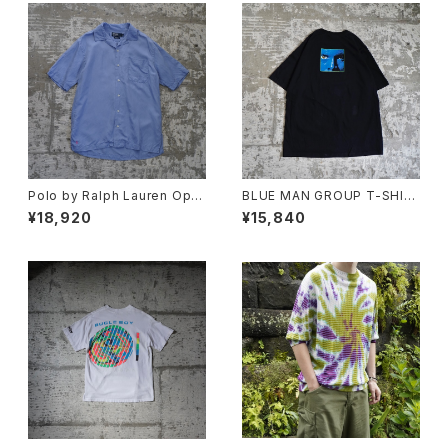
Polo by Ralph Lauren Ope
BLUE MAN GROUP T-SHIR
n Collar Shirt "CALDWELL"
T
¥18,920
¥15,840