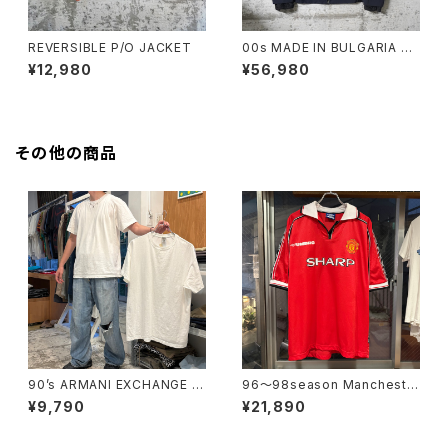
REVERSIBLE P/O JACKET
00s MADE IN BULGARIA PR
ADA GORE-TEX JACKET
¥12,980
¥56,980
その他の商品
90’s ARMANI EXCHANGE Pl
96〜98season Mancheste
ain T-shirt
r United Retro home shirt
¥9,790
¥21,890