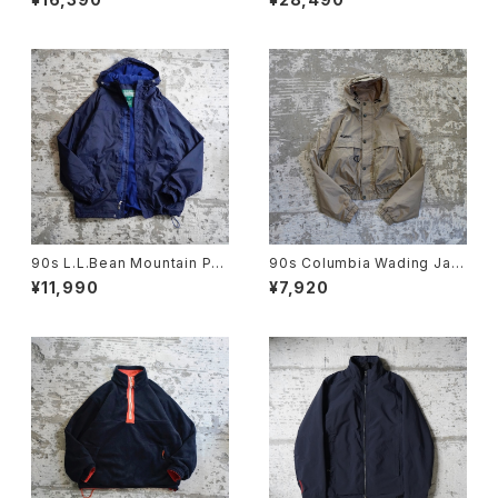
90s L.L.Bean Mountain Par
90s Columbia Wading Jac
ka
ket
¥11,990
¥7,920