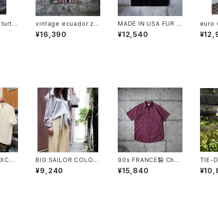
turtl
vintage ecuador zip
MADE IN USA FUR V
euro 
knitwear
EST
¥16,390
¥12,540
¥12,
EXCHA
BIG SAILOR COLOR
90s FRANCE製 Chris
TIE-
irt
BLOUSE
tian Dior Checkered
¥9,240
¥15,840
¥10,
S/S Shirt