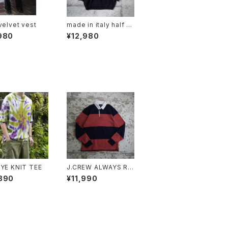
velvet vest
made in italy half zi
p knit hoodie
980
¥12,980
DYE KNIT TEE
J.CREW ALWAYS RU
GBY SHIRT "PINK"
890
¥11,990