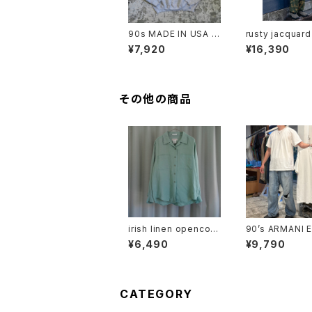
90s MADE IN USA /
rusty jacquard 
PAINTED SWEAT
eneck
¥7,920
¥16,390
その他の商品
irish linen opencoll
90’s ARMANI 
ar shirt "mint"
NGE Plain T-sh
¥6,490
¥9,790
CATEGORY