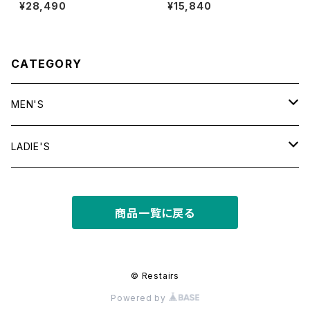
dia l/s tee
T
¥28,490
¥15,840
CATEGORY
MEN'S
tops
LADIE'S
T shirt
bottoms
tops
商品一覧に戻る
shirt
shorts
outer
bottoms
sweat
other
outer
© Restairs
Powered by
knit