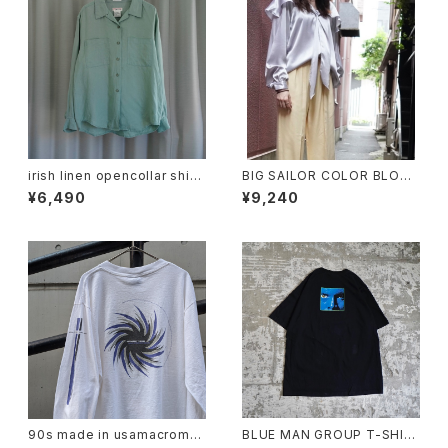
irish linen opencollar shirt
BIG SAILOR COLOR BLOUS
"mint"
E
¥6,490
¥9,240
90s made in usamacrome
BLUE MAN GROUP T-SHIR