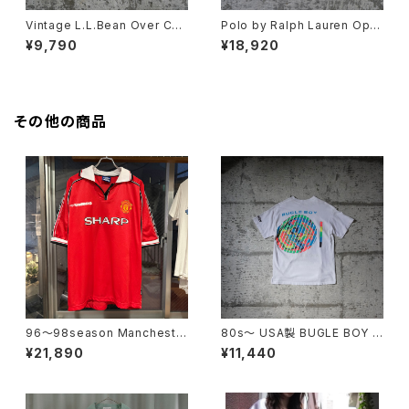
Vintage L.L.Bean Over Che
Polo by Ralph Lauren Ope
ck Shirts
n Collar Shirt "CALDWELL"
¥9,790
¥18,920
その他の商品
96〜98season Mancheste
80s〜 USA製 BUGLE BOY S
r United Retro home shirt
WIM Puff Print Tee
¥21,890
¥11,440