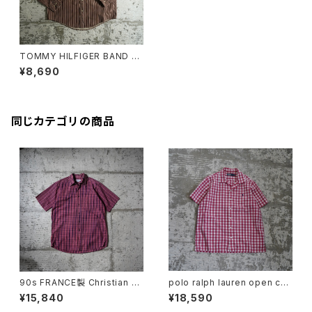
TOMMY HILFIGER BAND C
OLLAR STRIPE SHIRT
¥8,690
同じカテゴリの商品
90s FRANCE製 Christian Di
polo ralph lauren open coll
or Checkered S/S Shirt
ar gingham check shirt
¥15,840
¥18,590