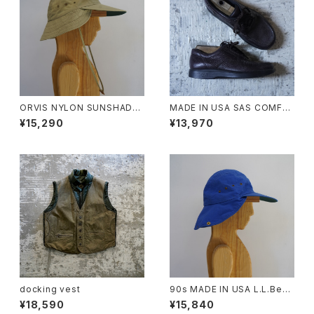
ORVIS NYLON SUNSHADE
MADE IN USA SAS COMFO
CAP
RT MOCCASIN SHOES
¥15,290
¥13,970
docking vest
90s MADE IN USA L.L.Bean
Longbill Sunshade Cap
¥18,590
¥15,840