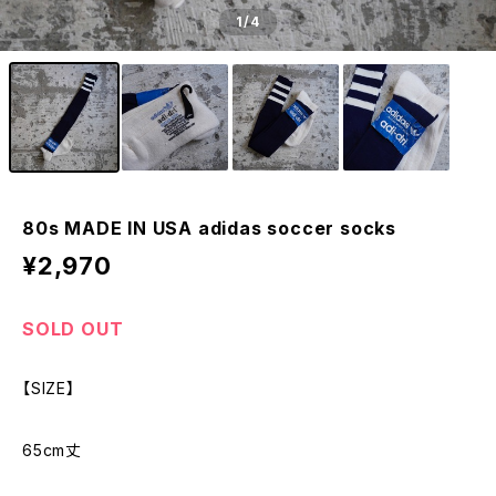
1
/4
80s MADE IN USA adidas soccer socks
¥2,970
SOLD OUT
【SIZE】
65cm丈