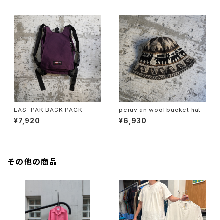
EASTPAK BACK PACK
peruvian wool bucket hat
¥7,920
¥6,930
その他の商品