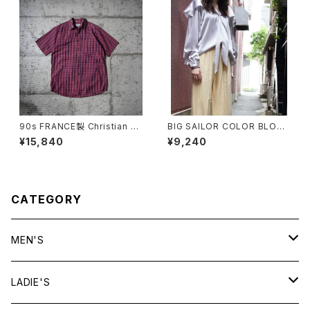
90s FRANCE製 Christian Di
BIG SAILOR COLOR BLOUS
or Checkered S/S Shirt
E
¥15,840
¥9,240
CATEGORY
MEN'S
tops
LADIE'S