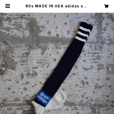
80s MADE IN USA adidas soc
cer socks | Restairs