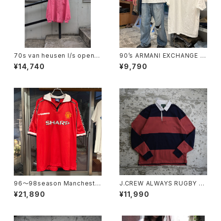
70s van heusen l/s open c
90’s ARMANI EXCHANGE Pl
ollar shirt
ain T-shirt
¥14,740
¥9,790
96〜98season Mancheste
J.CREW ALWAYS RUGBY S
r United Retro home shirt
HIRT "PINK"
¥21,890
¥11,990