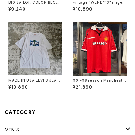
BIG SAILOR COLOR BLOUS
vintage "WENDY'S" ringer t
E
ee
¥9,240
¥10,890
MADE IN USA LEVI‘S JEAN
96〜98season Mancheste
S TEE
r United Retro home shirt
¥10,890
¥21,890
CATEGORY
MEN'S