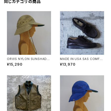
同じカテゴリの商品
ORVIS NYLON SUNSHADE
MADE IN USA SAS COMFO
CAP
RT MOCCASIN SHOES
¥15,290
¥13,970