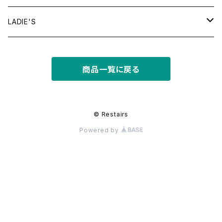
tops
LADIE'S
T shirt
bottoms
tops
商品一覧に戻る
shirt
shorts
outer
bottoms
sweat
other
outer
© Restairs
Powered by
knit
フライトジャケット
dress
other
other