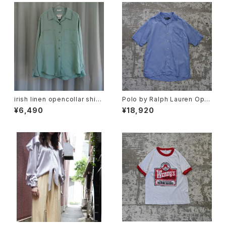
irish linen opencollar shirt
Polo by Ralph Lauren Ope
"mint"
n Collar Shirt "CALDWELL"
¥6,490
¥18,920