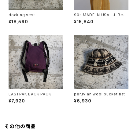
docking vest
90s MADE IN USA L.L.Bean
Longbill Sunshade Cap
¥18,590
¥15,840
EASTPAK BACK PACK
peruvian wool bucket hat
¥7,920
¥6,930
その他の商品