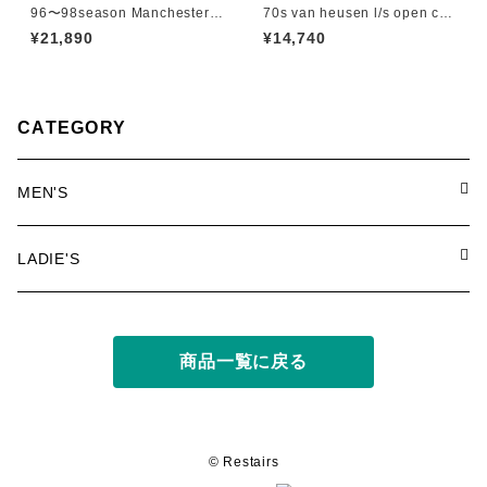
96〜98season Manchester
70s van heusen l/s open coll
United Retro home shirt
ar shirt
¥21,890
¥14,740
CATEGORY
MEN'S
tops
LADIE'S
T shirt
bottoms
tops
商品一覧に戻る
shirt
shorts
outer
bottoms
sweat
other
outer
© Restairs