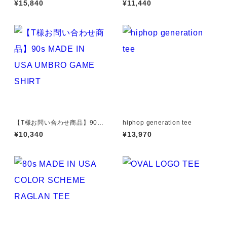
¥15,840
¥11,440
【T様お問い合わせ商品】90s
hiphop generation tee
MADE IN USA UMBRO GAM
¥10,340
¥13,970
E SHIRT