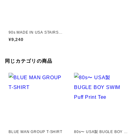
90s MADE IN USA STAIRS T
EE
¥9,240
同じカテゴリの商品
BLUE MAN GROUP T-SHIRT
80s〜 USA製 BUGLE BOY S
WIM Puff Print Tee