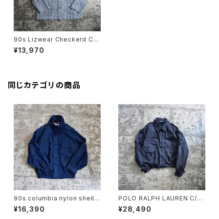
90s Lizwear Checkerd Ch
ore Jacket
¥13,970
同じカテゴリの商品
90s columbia nylon shell j
POLO RALPH LAUREN C/N
acket
SHORT JACKET
¥16,390
¥28,490