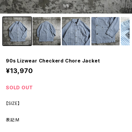
1
/5
90s Lizwear Checkerd Chore Jacket
¥13,970
SOLD OUT
【SIZE】
表記:M