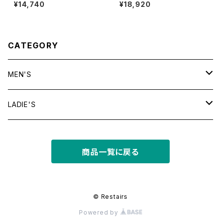
ollar shirt
n Collar Shirt "CALDWELL"
¥14,740
¥18,920
CATEGORY
MEN'S
tops
LADIE'S
T shirt
bottoms
tops
商品一覧に戻る
shirt
shorts
outer
bottoms
sweat
other
outer
© Restairs
Powered by
knit