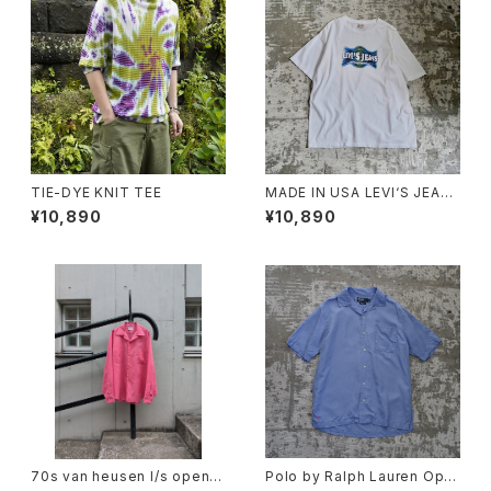
TIE-DYE KNIT TEE
MADE IN USA LEVI‘S JEAN
S TEE
¥10,890
¥10,890
70s van heusen l/s open c
Polo by Ralph Lauren Ope