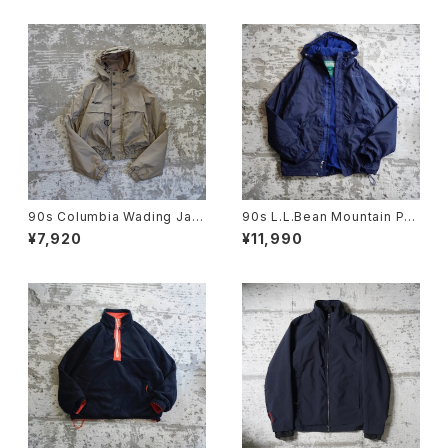
90s Columbia Wading Jac
90s L.L.Bean Mountain Par
ket
ka
¥7,920
¥11,990