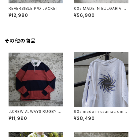
REVERSIBLE P/O JACKET
00s MADE IN BULGARIA PR
ADA GORE-TEX JACKET
¥12,980
¥56,980
その他の商品
J.CREW ALWAYS RUGBY S
90s made in usamacrome
HIRT "PINK"
dia l/s tee
¥11,990
¥28,490