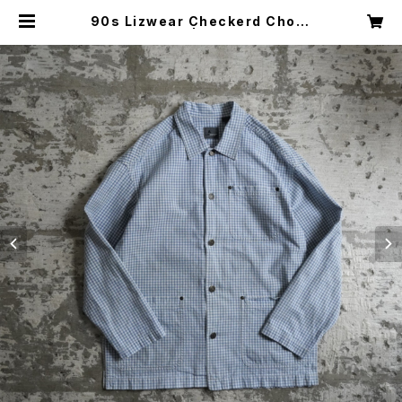
90s Lizwear Checkerd Chore
Jacket | Restairs