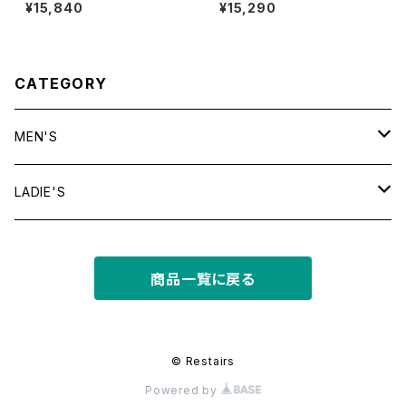
or Checkered S/S Shirt
SICAL TEE
¥15,840
¥15,290
CATEGORY
MEN'S
tops
LADIE'S
T shirt
bottoms
tops
商品一覧に戻る
shirt
shorts
outer
bottoms
sweat
other
outer
© Restairs
Powered by
knit