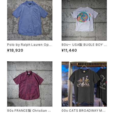
Polo by Ralph Lauren Ope
80s〜 USA製 BUGLE BOY S
n Collar Shirt "CALDWELL"
WIM Puff Print Tee
¥18,920
¥11,440
90s FRANCE製 Christian Di
00s CATS BROADWAY MU