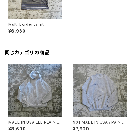
Multi border tshirt
¥6,930
同じカテゴリの商品
MADE IN USA LEE PLAIN S
90s MADE IN USA / PAINTE
WEAT HOODIE
D SWEAT
¥8,690
¥7,920