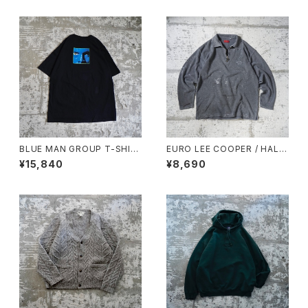
BLUE MAN GROUP T-SHIR
EURO LEE COOPER / HALF
T
ZIP TOP
¥15,840
¥8,690