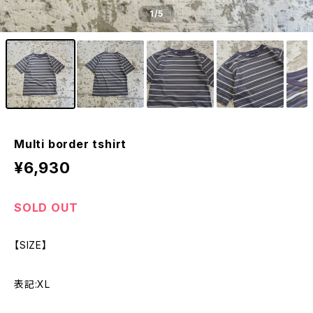
1
/5
Multi border tshirt
¥6,930
SOLD OUT
【SIZE】
表記:XL