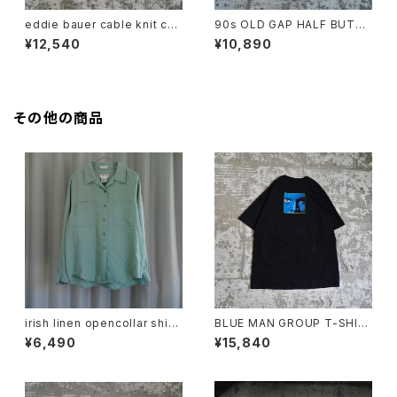
eddie bauer cable knit car
90s OLD GAP HALF BUTT
digan
ON SWEAT HOODIE
¥12,540
¥10,890
その他の商品
irish linen opencollar shirt
BLUE MAN GROUP T-SHIR
"mint"
T
¥6,490
¥15,840