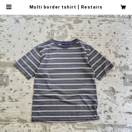
Multi border tshirt | Restairs