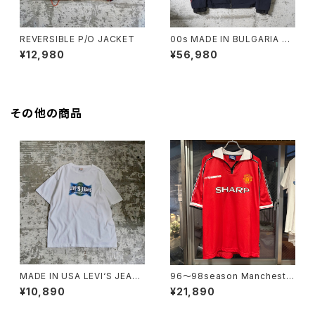
REVERSIBLE P/O JACKET
00s MADE IN BULGARIA PR
ADA GORE-TEX JACKET
¥12,980
¥56,980
その他の商品
MADE IN USA LEVI‘S JEAN
96〜98season Mancheste
S TEE
r United Retro home shirt
¥10,890
¥21,890