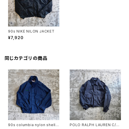
90s NIKE NILON JACKET
¥7,920
同じカテゴリの商品
90s columbia nylon shell j
POLO RALPH LAUREN C/N