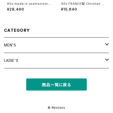
90s made in usamacrome
90s FRANCE製 Christian Di
dia l/s tee
or Checkered S/S Shirt
¥28,490
¥15,840
CATEGORY
MEN'S
tops
LADIE'S
T shirt
bottoms
tops
商品一覧に戻る
shirt
shorts
outer
bottoms
sweat
other
outer
© Restairs