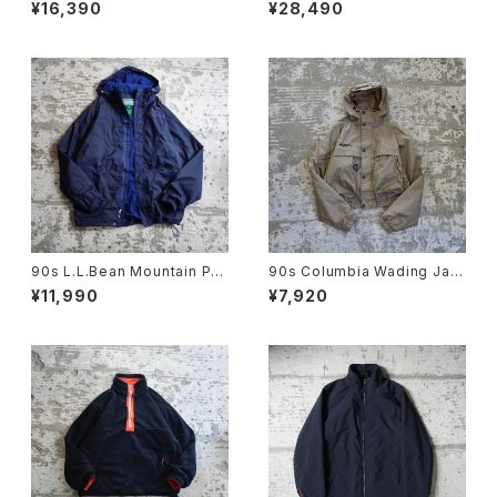
acket
SHORT JACKET
¥16,390
¥28,490
90s L.L.Bean Mountain Par
90s Columbia Wading Jac
ka
ket
¥11,990
¥7,920