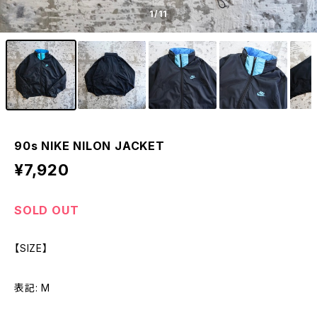
1
/11
90s NIKE NILON JACKET
¥7,920
SOLD OUT
【SIZE】
表記: M