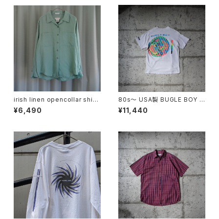
irish linen opencollar shirt
80s〜 USA製 BUGLE BOY S
"mint"
WIM Puff Print Tee
¥6,490
¥11,440