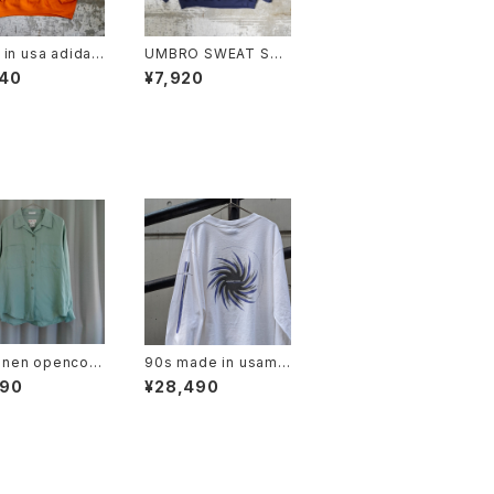
in usa adidas
UMBRO SWEAT SHI
t
RT
240
¥7,920
 linen opencoll
90s made in usama
rt "mint"
cromedia l/s tee
490
¥28,490