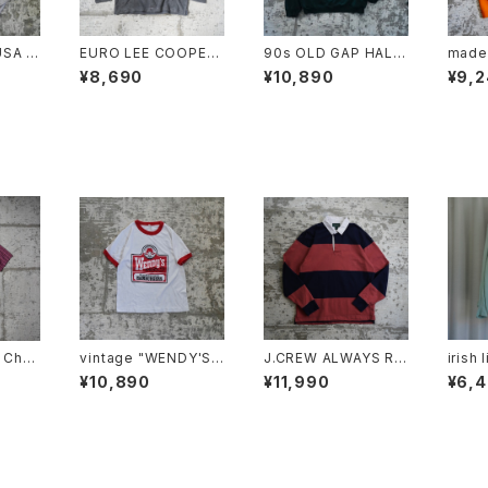
SA /
EURO LEE COOPER
90s OLD GAP HALF
made 
AT
/ HALF ZIP TOP
BUTTON SWEAT H
swea
¥8,690
¥10,890
¥9,
OODIE
Chris
vintage "WENDY'S"
J.CREW ALWAYS RU
irish
ckered
ringer tee
GBY SHIRT "PINK"
ar shi
¥10,890
¥11,990
¥6,