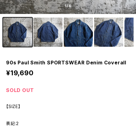
1
/6
90s Paul Smith SPORTSWEAR Denim Coverall
¥19,690
SOLD OUT
【SIZE】
表記:2