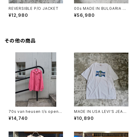
REVERSIBLE P/O JACKET
00s MADE IN BULGARIA PR
ADA GORE-TEX JACKET
¥12,980
¥56,980
その他の商品
70s van heusen l/s open c
MADE IN USA LEVI‘S JEAN
ollar shirt
S TEE
¥14,740
¥10,890