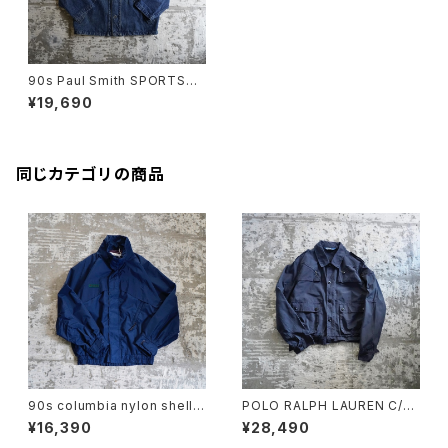
90s Paul Smith SPORTSW
EAR Denim Coverall
¥19,690
同じカテゴリの商品
90s columbia nylon shell j
POLO RALPH LAUREN C/N
acket
SHORT JACKET
¥16,390
¥28,490