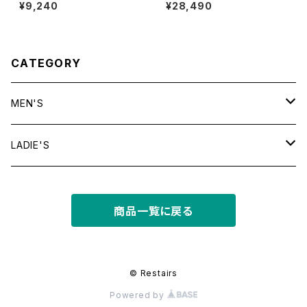
E
dia l/s tee
¥9,240
¥28,490
CATEGORY
MEN'S
tops
LADIE'S
T shirt
bottoms
tops
商品一覧に戻る
shirt
shorts
outer
bottoms
sweat
other
outer
© Restairs
Powered by
knit