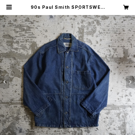
90s Paul Smith SPORTSWEA
R Denim Coverall | Restairs