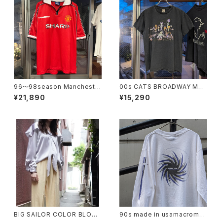
96〜98season Mancheste
00s CATS BROADWAY MU
r United Retro home shirt
SICAL TEE
¥21,890
¥15,290
BIG SAILOR COLOR BLOUS
90s made in usamacrome