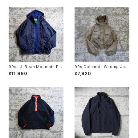
90s L.L.Bean Mountain Par
90s Columbia Wading Jac
ka
ket
¥11,990
¥7,920