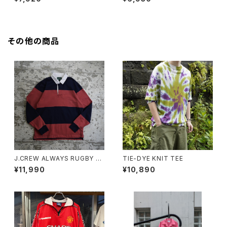
その他の商品
J.CREW ALWAYS RUGBY S
TIE-DYE KNIT TEE
HIRT "PINK"
¥11,990
¥10,890