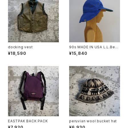
docking vest
90s MADE IN USA L.L.Bean
Longbill Sunshade Cap
¥18,590
¥15,840
EASTPAK BACK PACK
peruvian wool bucket hat
¥7,920
¥6,930