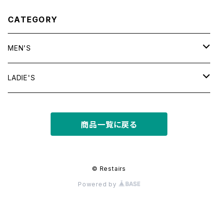
CATEGORY
MEN'S
tops
LADIE'S
T shirt
bottoms
tops
商品一覧に戻る
shirt
shorts
outer
bottoms
sweat
other
outer
© Restairs
Powered by
knit
フライトジャケット
dress
other