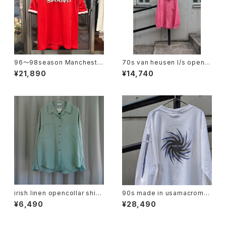
96〜98season Mancheste
70s van heusen l/s open c
r United Retro home shirt
ollar shirt
¥21,890
¥14,740
irish linen opencollar shirt
90s made in usamacrome
"mint"
dia l/s tee
¥6,490
¥28,490