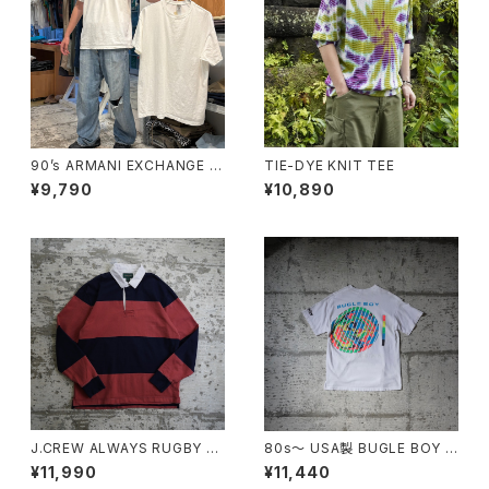
90’s ARMANI EXCHANGE Pl
TIE-DYE KNIT TEE
ain T-shirt
¥9,790
¥10,890
J.CREW ALWAYS RUGBY S
80s〜 USA製 BUGLE BOY S
HIRT "PINK"
WIM Puff Print Tee
¥11,990
¥11,440