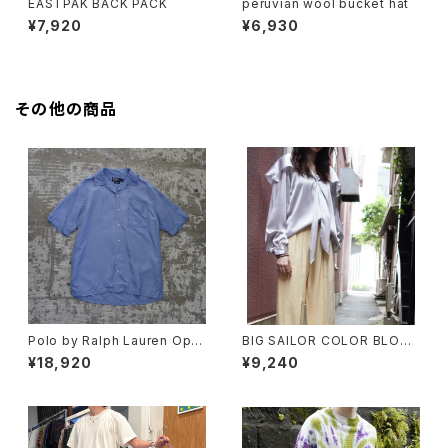
EASTPAK BACK PACK
peruvian wool bucket hat
¥7,920
¥6,930
その他の商品
Polo by Ralph Lauren Ope
BIG SAILOR COLOR BLOUS
n Collar Shirt "CALDWELL"
E
¥18,920
¥9,240