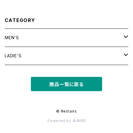
CATEGORY
MEN'S
tops
LADIE'S
T shirt
bottoms
tops
商品一覧に戻る
shirt
shorts
outer
bottoms
sweat
other
outer
© Restairs
Powered by
knit
フライトジャケット
dress