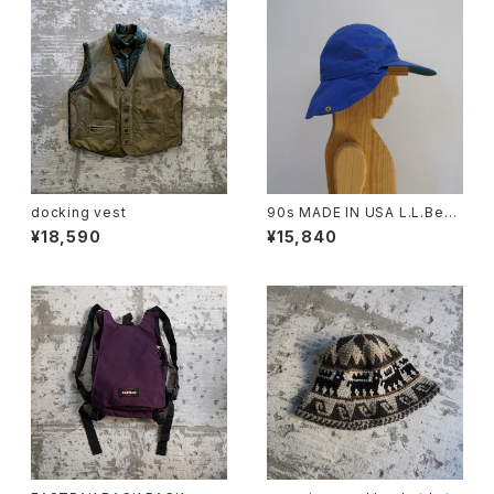
docking vest
90s MADE IN USA L.L.Bean
Longbill Sunshade Cap
¥18,590
¥15,840