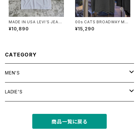
MADE IN USA LEVI‘S JEAN
00s CATS BROADWAY MU
S TEE
SICAL TEE
¥10,890
¥15,290
CATEGORY
MEN'S
tops
LADIE'S
T shirt
bottoms
tops
商品一覧に戻る
shirt
shorts
outer
bottoms