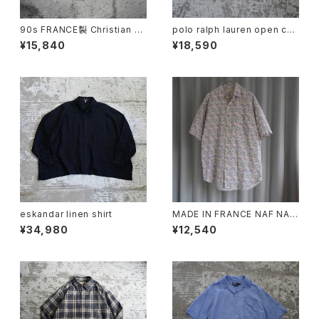
90s FRANCE製 Christian Di
polo ralph lauren open coll
or Checkered S/S Shirt
ar gingham check shirt
¥15,840
¥18,590
eskandar linen shirt
MADE IN FRANCE NAF NAF
FLORAL PRINT SHIRT
¥34,980
¥12,540