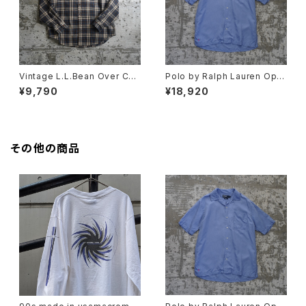
Vintage L.L.Bean Over Che
Polo by Ralph Lauren Ope
ck Shirts
n Collar Shirt "CALDWELL"
¥9,790
¥18,920
その他の商品