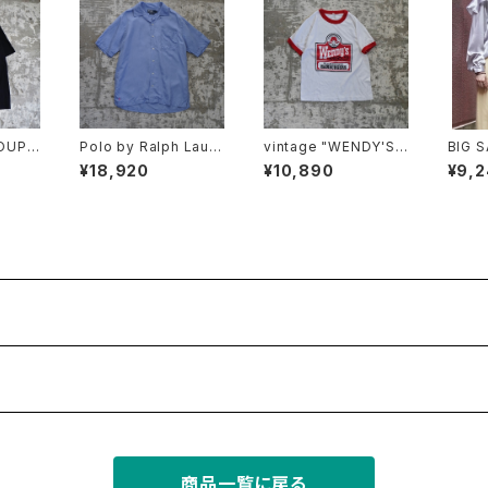
OUP
Polo by Ralph Laure
vintage "WENDY'S"
BIG 
n Open Collar Shirt
ringer tee
BLOU
¥18,920
¥10,890
¥9,
"CALDWELL"
商品一覧に戻る