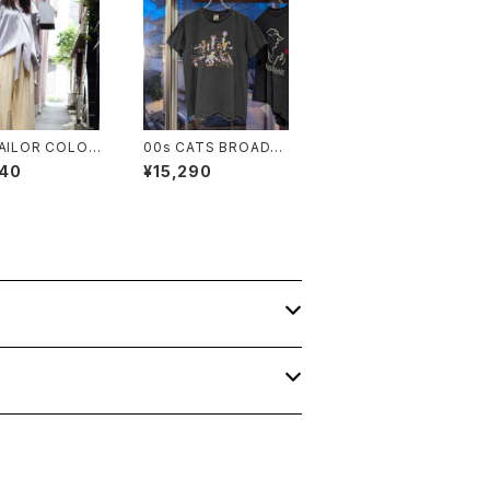
SAILOR COLOR
00s CATS BROADW
SE
AY MUSICAL TEE
240
¥15,290