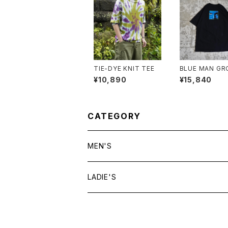
TIE-DYE KNIT TEE
BLUE MAN GR
T-SHIRT
¥10,890
¥15,840
CATEGORY
MEN'S
tops
LADIE'S
T shirt
bottoms
tops