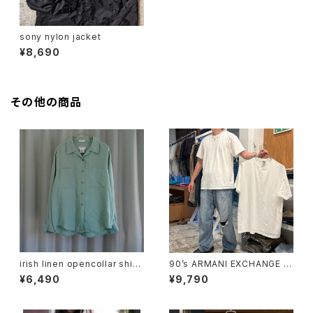
sony nylon jacket
¥8,690
その他の商品
irish linen opencollar shirt
90’s ARMANI EXCHANGE Pl
"mint"
ain T-shirt
¥6,490
¥9,790