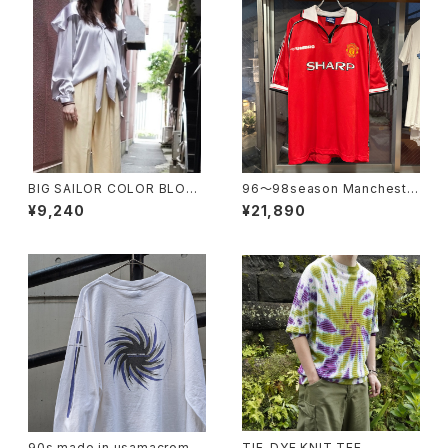
BIG SAILOR COLOR BLOUS
96〜98season Mancheste
E
r United Retro home shirt
¥9,240
¥21,890
90s made in usamacrome
TIE-DYE KNIT TEE