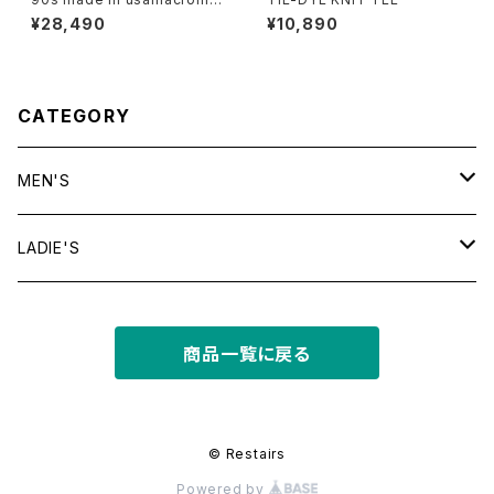
dia l/s tee
¥28,490
¥10,890
CATEGORY
MEN'S
tops
LADIE'S
T shirt
bottoms
tops
商品一覧に戻る
shirt
shorts
outer
bottoms
sweat
other
outer
© Restairs
Powered by