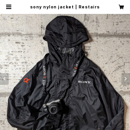
sony nylon jacket | Restairs