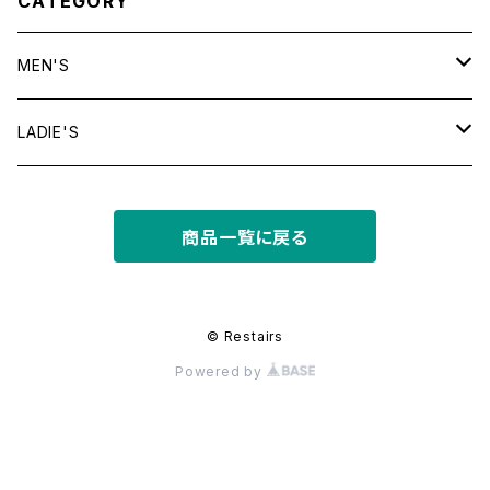
CATEGORY
MEN'S
tops
LADIE'S
T shirt
bottoms
tops
商品一覧に戻る
shirt
shorts
outer
bottoms
sweat
other
outer
© Restairs
Powered by
knit
フライトジャケット
dress
other
other