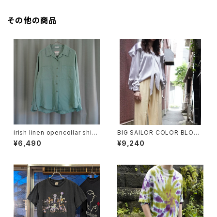
その他の商品
irish linen opencollar shirt
BIG SAILOR COLOR BLOUS
"mint"
E
¥6,490
¥9,240