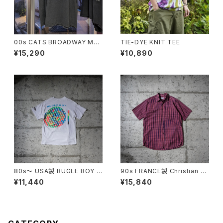
00s CATS BROADWAY MU
TIE-DYE KNIT TEE
SICAL TEE
¥15,290
¥10,890
80s〜 USA製 BUGLE BOY S
90s FRANCE製 Christian Di
WIM Puff Print Tee
or Checkered S/S Shirt
¥11,440
¥15,840